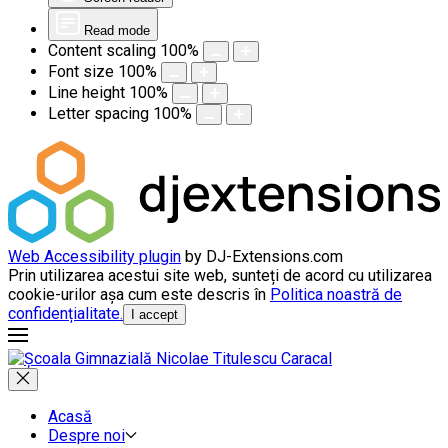
Read mode
Content scaling
100
%
Font size
100
%
Line height
100
%
Letter spacing
100
%
Web Accessibility plugin
by DJ-Extensions.com
Prin utilizarea acestui site web, sunteți de acord cu utilizarea
cookie-urilor așa cum este descris în
Politica noastră de
confidențialitate.
I accept
Acasă
Despre noi