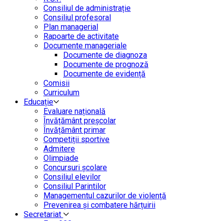
Consiliul de administrație
Consiliul profesoral
Plan managerial
Rapoarte de activitate
Documente manageriale
Documente de diagnoza
Documente de prognoză
Documente de evidență
Comisii
Curriculum
Educație
Evaluare națională
Învățământ preșcolar
Învățământ primar
Competiții sportive
Admitere
Olimpiade
Concursuri școlare
Consiliul elevilor
Consiliul Parintilor
Managementul cazurilor de violență
Prevenirea și combatere hărțuirii
Secretariat