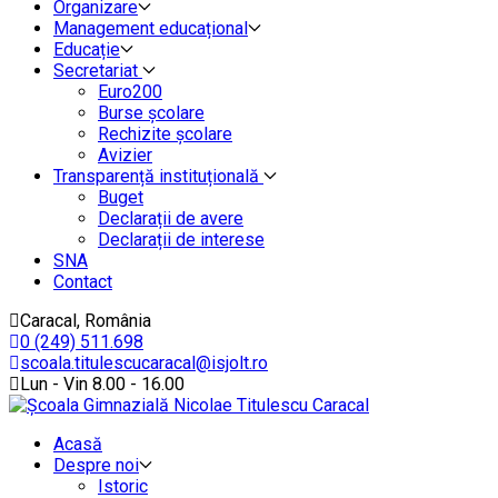
Organizare
Management educațional
Educație
Secretariat
Euro200
Burse școlare
Rechizite școlare
Avizier
Transparență instituțională
Buget
Declarații de avere
Declarații de interese
SNA
Contact
Caracal, România
0 (249) 511.698
scoala.titulescucaracal@isjolt.ro
Lun - Vin 8.00 - 16.00
Acasă
Despre noi
Istoric