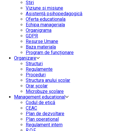
Știri
Viziune si misiune
Asistență psihopedagogică
Oferta educationala
Echipa manageriala
Organigrama
GDPR
Resurse Umane
Baza materiala
Program de funcționare
Organizare
Structuri
Regulamente
Proceduri
Structura anului școlar
Orar școlar
Microbuze școlare
Management educațional
Codul de etică
CEAC
Plan de dezvoltare
Plan operațional
Regulament intern
R.O.F.