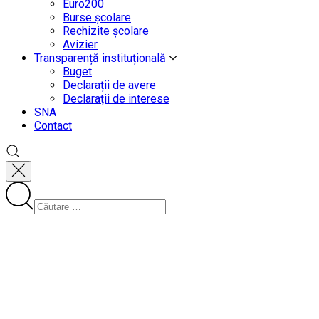
Euro200
Burse școlare
Rechizite școlare
Avizier
Transparență instituțională
Buget
Declarații de avere
Declarații de interese
SNA
Contact