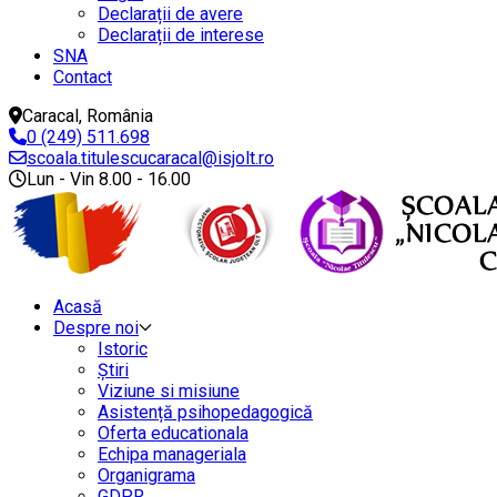
Declarații de avere
Declarații de interese
SNA
Contact
Caracal, România
0 (249) 511.698
scoala.titulescucaracal@isjolt.ro
Lun - Vin 8.00 - 16.00
Acasă
Despre noi
Istoric
Știri
Viziune si misiune
Asistență psihopedagogică
Oferta educationala
Echipa manageriala
Organigrama
GDPR