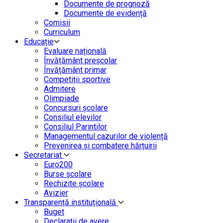
Documente de prognoză
Documente de evidență
Comisii
Curriculum
Educație
Evaluare națională
Învățământ preșcolar
Învățământ primar
Competiții sportive
Admitere
Olimpiade
Concursuri școlare
Consiliul elevilor
Consiliul Parintilor
Managementul cazurilor de violență
Prevenirea și combatere hărțuirii
Secretariat
Euro200
Burse școlare
Rechizite școlare
Avizier
Transparență instituțională
Buget
Declarații de avere