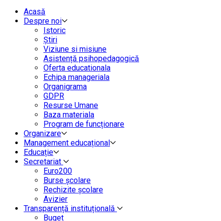
Acasă
Despre noi
Istoric
Știri
Viziune si misiune
Asistență psihopedagogică
Oferta educationala
Echipa manageriala
Organigrama
GDPR
Resurse Umane
Baza materiala
Program de funcționare
Organizare
Management educațional
Educație
Secretariat
Euro200
Burse școlare
Rechizite școlare
Avizier
Transparență instituțională
Buget