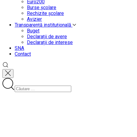
Euro200
Burse școlare
Rechizite școlare
Avizier
Transparență instituțională
Buget
Declarații de avere
Declarații de interese
SNA
Contact