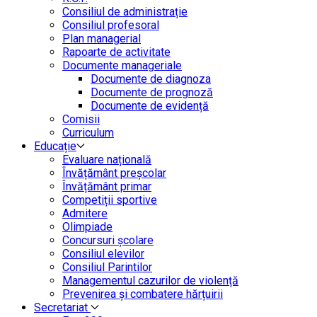
Consiliul de administrație
Consiliul profesoral
Plan managerial
Rapoarte de activitate
Documente manageriale
Documente de diagnoza
Documente de prognoză
Documente de evidență
Comisii
Curriculum
Educație
Evaluare națională
Învățământ preșcolar
Învățământ primar
Competiții sportive
Admitere
Olimpiade
Concursuri școlare
Consiliul elevilor
Consiliul Parintilor
Managementul cazurilor de violență
Prevenirea și combatere hărțuirii
Secretariat