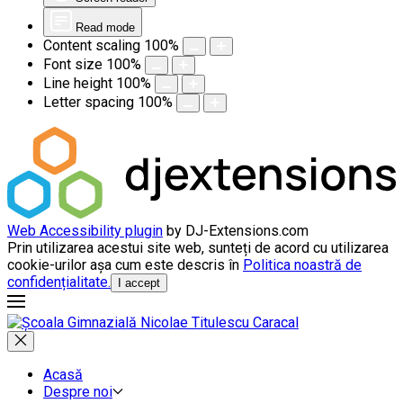
Read mode
Content scaling
100
%
Font size
100
%
Line height
100
%
Letter spacing
100
%
Web Accessibility plugin
by DJ-Extensions.com
Prin utilizarea acestui site web, sunteți de acord cu utilizarea
cookie-urilor așa cum este descris în
Politica noastră de
confidențialitate.
I accept
Acasă
Despre noi