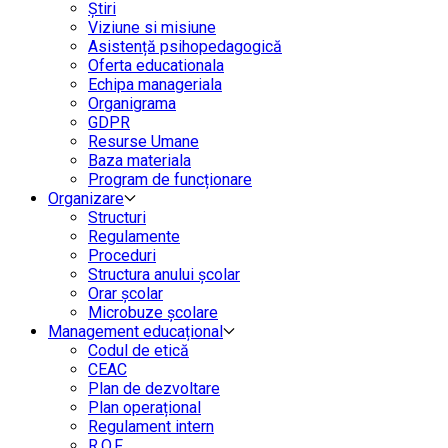
Știri
Viziune si misiune
Asistență psihopedagogică
Oferta educationala
Echipa manageriala
Organigrama
GDPR
Resurse Umane
Baza materiala
Program de funcționare
Organizare
Structuri
Regulamente
Proceduri
Structura anului școlar
Orar școlar
Microbuze școlare
Management educațional
Codul de etică
CEAC
Plan de dezvoltare
Plan operațional
Regulament intern
R.O.F.