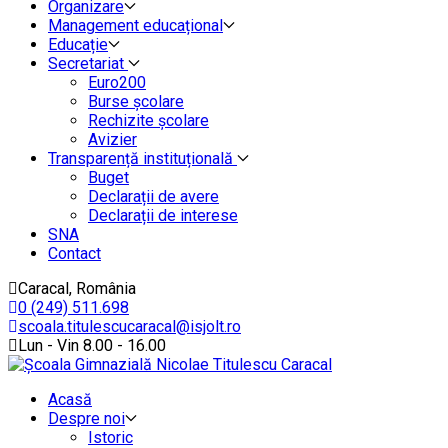
Organizare
Management educațional
Educație
Secretariat
Euro200
Burse școlare
Rechizite școlare
Avizier
Transparență instituțională
Buget
Declarații de avere
Declarații de interese
SNA
Contact
Caracal, România
0 (249) 511.698
scoala.titulescucaracal@isjolt.ro
Lun - Vin 8.00 - 16.00
Acasă
Despre noi
Istoric