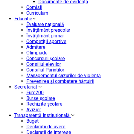
Documente de evidență
Comisii
Curriculum
Educație
Evaluare națională
Învățământ preșcolar
Învățământ primar
Competiții sportive
Admitere
Olimpiade
Concursuri școlare
Consiliul elevilor
Consiliul Parintilor
Managementul cazurilor de violență
Prevenirea și combatere hărțuirii
Secretariat
Euro200
Burse școlare
Rechizite școlare
Avizier
Transparență instituțională
Buget
Declarații de avere
Declarații de interese