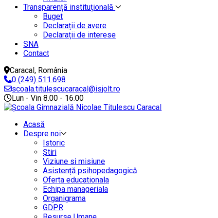
Transparență instituțională
Buget
Declarații de avere
Declarații de interese
SNA
Contact
Caracal, România
0 (249) 511.698
scoala.titulescucaracal@isjolt.ro
Lun - Vin 8.00 - 16.00
Acasă
Despre noi
Istoric
Știri
Viziune si misiune
Asistență psihopedagogică
Oferta educationala
Echipa manageriala
Organigrama
GDPR
Resurse Umane