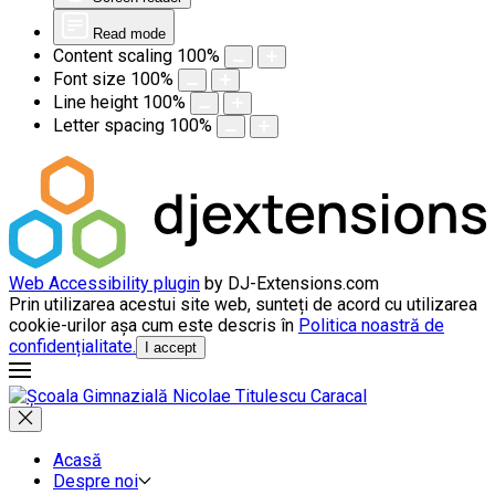
Read mode
Content scaling
100
%
Font size
100
%
Line height
100
%
Letter spacing
100
%
Web Accessibility plugin
by DJ-Extensions.com
Prin utilizarea acestui site web, sunteți de acord cu utilizarea
cookie-urilor așa cum este descris în
Politica noastră de
confidențialitate.
I accept
Acasă
Despre noi