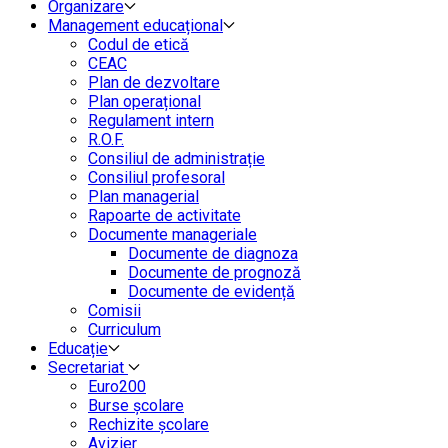
Organizare
Management educațional
Codul de etică
CEAC
Plan de dezvoltare
Plan operațional
Regulament intern
R.O.F.
Consiliul de administrație
Consiliul profesoral
Plan managerial
Rapoarte de activitate
Documente manageriale
Documente de diagnoza
Documente de prognoză
Documente de evidență
Comisii
Curriculum
Educație
Secretariat
Euro200
Burse școlare
Rechizite școlare
Avizier