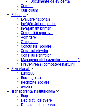
Documente de evidență
Comisii
Curriculum
Educație
Evaluare națională
Învățământ preșcolar
Învățământ primar
Competiții sportive
Admitere
Olimpiade
Concursuri școlare
Consiliul elevilor
Consiliul Parintilor
Managementul cazurilor de violență
Prevenirea și combatere hărțuirii
Secretariat
Euro200
Burse școlare
Rechizite școlare
Avizier
Transparență instituțională
Buget
Declarații de avere
Declarații de interese