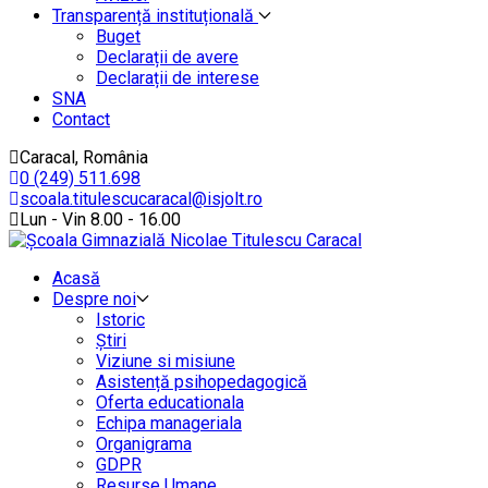
Transparență instituțională
Buget
Declarații de avere
Declarații de interese
SNA
Contact
Caracal, România
0 (249) 511.698
scoala.titulescucaracal@isjolt.ro
Lun - Vin 8.00 - 16.00
Acasă
Despre noi
Istoric
Știri
Viziune si misiune
Asistență psihopedagogică
Oferta educationala
Echipa manageriala
Organigrama
GDPR
Resurse Umane