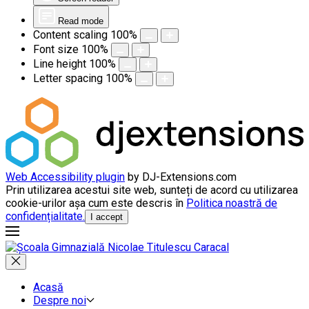
Read mode
Content scaling
100
%
Font size
100
%
Line height
100
%
Letter spacing
100
%
Web Accessibility plugin
by DJ-Extensions.com
Prin utilizarea acestui site web, sunteți de acord cu utilizarea
cookie-urilor așa cum este descris în
Politica noastră de
confidențialitate.
I accept
Acasă
Despre noi