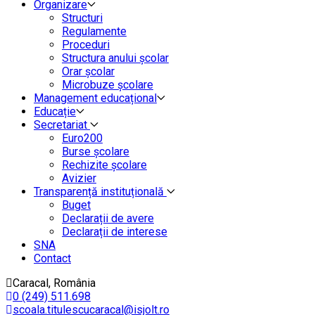
Organizare
Structuri
Regulamente
Proceduri
Structura anului școlar
Orar școlar
Microbuze școlare
Management educațional
Educație
Secretariat
Euro200
Burse școlare
Rechizite școlare
Avizier
Transparență instituțională
Buget
Declarații de avere
Declarații de interese
SNA
Contact
Caracal, România
0 (249) 511.698
scoala.titulescucaracal@isjolt.ro