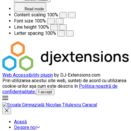
Read mode
Content scaling
100
%
Font size
100
%
Line height
100
%
Letter spacing
100
%
Web Accessibility plugin
by DJ-Extensions.com
Prin utilizarea acestui site web, sunteți de acord cu utilizarea
cookie-urilor așa cum este descris în
Politica noastră de
confidențialitate.
I accept
Acasă
Despre noi