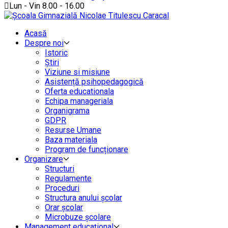
Lun - Vin 8.00 - 16.00
Acasă
Despre noi
Istoric
Știri
Viziune si misiune
Asistență psihopedagogică
Oferta educationala
Echipa manageriala
Organigrama
GDPR
Resurse Umane
Baza materiala
Program de funcționare
Organizare
Structuri
Regulamente
Proceduri
Structura anului școlar
Orar școlar
Microbuze școlare
Management educațional